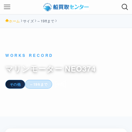
ホーム
サイズ
～19ftまで
WORKS RECORD
マリンモーター NEO374
その他
～19ftまで
中部