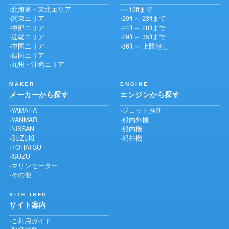
北海道・東北エリア
～19ftまで
関東エリア
20ft ～ 23ftまで
中部エリア
24ft ～ 28ftまで
近畿エリア
29ft ～ 35ftまで
中国エリア
36ft ～ 上限無し
四国エリア
九州・沖縄エリア
MAKER
ENGINE
メーカーから探す
エンジンから探す
YAMAHA
ジェット推進
YANMAR
船内外機
NISSAN
船内機
SUZUKI
船外機
TOHATSU
ISUZU
マリンモーター
その他
SITE INFO
サイト案内
ご利用ガイド