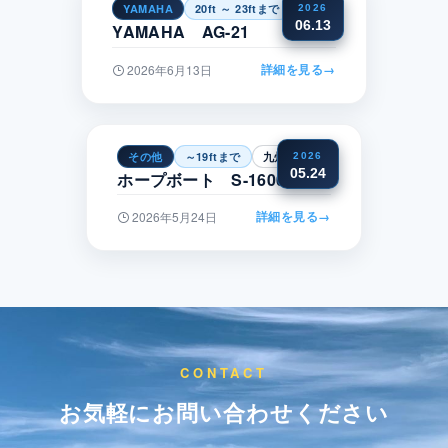
YAMAHA
20ft ～ 23ftまで
中部
2026
06.13
YAMAHA AG-21
詳細を見る
→
2026年6月13日
その他
～19ftまで
九州・沖縄
2026
05.24
ホープボート S-1600CC
詳細を見る
→
2026年5月24日
CONTACT
お気軽にお問い合わせください