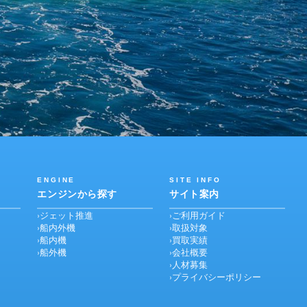
ENGINE
SITE INFO
エンジンから探す
サイト案内
ジェット推進
ご利用ガイド
船内外機
取扱対象
船内機
買取実績
船外機
会社概要
人材募集
プライバシーポリシー