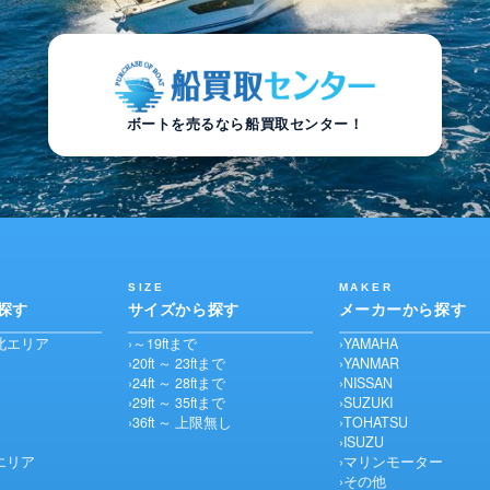
ボートを売るなら船買取センター！
SIZE
MAKER
探す
サイズから探す
メーカーから探す
北エリア
～19ftまで
YAMAHA
20ft ～ 23ftまで
YANMAR
24ft ～ 28ftまで
NISSAN
29ft ～ 35ftまで
SUZUKI
36ft ～ 上限無し
TOHATSU
ISUZU
エリア
マリンモーター
その他