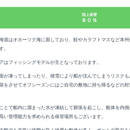
陸上保管
８０％
海道はオホーツク海に面しており、鮭やカラフトマスなど本州
す。
アはフィッシングモデルが主となっております。
面が凍ってしまったり、積雪により船が沈んでしまうリスクも
留をさせてオフシーズンにはご自宅の敷地に持ち帰るなどの対
ことで船内に溜まった水が凍結して膨張を起こし、船体を内側
高い管理能力を求められる保管場所もございます。
古艇でも非常に状態が良く綺麗な船体が多く、ボートの取引を