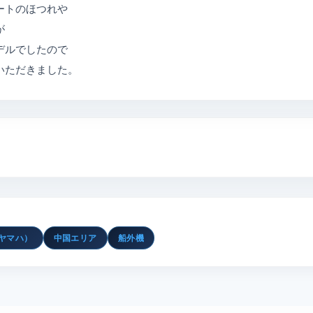
ートのほつれや
が
デルでしたので
いただきました。
（ヤマハ）
中国エリア
船外機