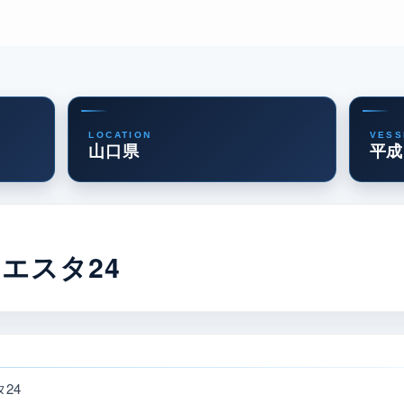
LOCATION
VESS
山口県
平成
シエスタ24
24