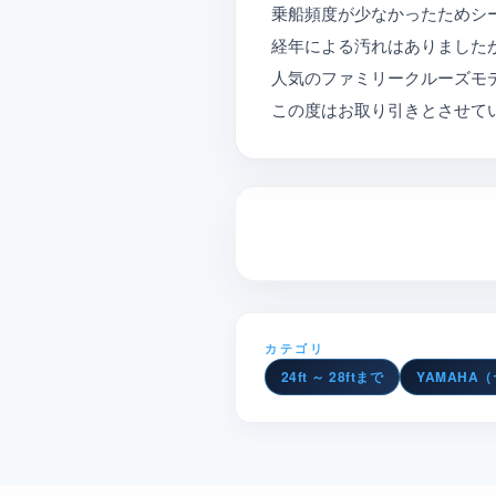
乗船頻度が少なかったためシ
経年による汚れはありました
人気のファミリークルーズモ
この度はお取り引きとさせて
カテゴリ
24ft ～ 28ftまで
YAMAHA