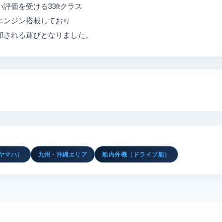
評価を受ける33ftクラス
エンジン搭載しており
却される運びとなりました。
（ヤマハ）
九州・沖縄エリア
船内外機（ドライブ船）