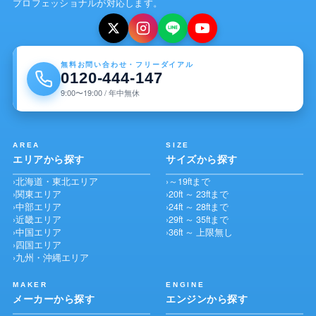
プロフェッショナルが対応します。
無料お問い合わせ・フリーダイアル
0120-444-147
9:00〜19:00 / 年中無休
AREA
SIZE
エリアから探す
サイズから探す
北海道・東北エリア
～19ftまで
関東エリア
20ft ～ 23ftまで
中部エリア
24ft ～ 28ftまで
近畿エリア
29ft ～ 35ftまで
中国エリア
36ft ～ 上限無し
四国エリア
九州・沖縄エリア
MAKER
ENGINE
メーカーから探す
エンジンから探す