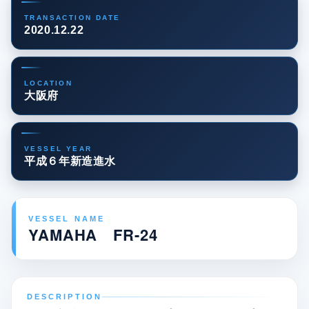
TRANSACTION DATE
2020.12.22
LOCATION
大阪府
VESSEL YEAR
平成６年新造進水
VESSEL NAME
YAMAHA FR-24
DESCRIPTION