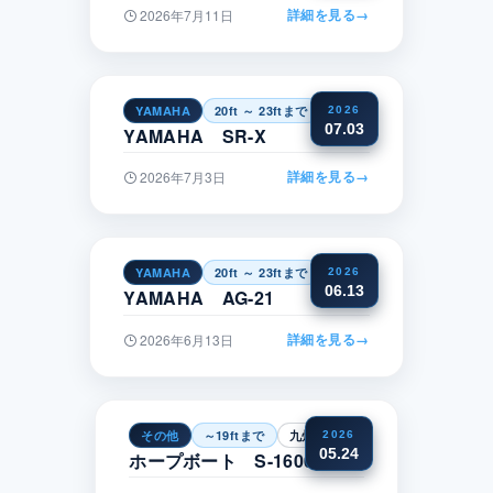
詳細を見る
→
2026年7月11日
YAMAHA
20ft ～ 23ftまで
四国
2026
07.03
YAMAHA SR-X
詳細を見る
→
2026年7月3日
YAMAHA
20ft ～ 23ftまで
中部
2026
06.13
YAMAHA AG-21
詳細を見る
→
2026年6月13日
その他
～19ftまで
九州・沖縄
2026
05.24
ホープボート S-1600CC