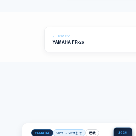
←
PREV
YAMAHA FR-26
YAMAHA
20ft ～ 23ftまで
近畿
2026