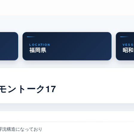
LOCATION
VESS
福岡県
昭和
モントーク17
浮沈構造になっており