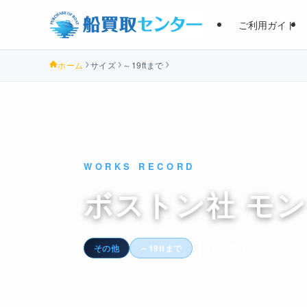
ご利用ガイド
ホーム
サイズ
～19ftまで
WORKS RECORD
ボストン社 モン
その他
～19ftまで
九州・沖縄