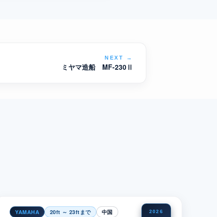
NEXT
→
ミヤマ造船 MF-230Ⅱ
YAMAHA
20ft ～ 23ftまで
中国
2026