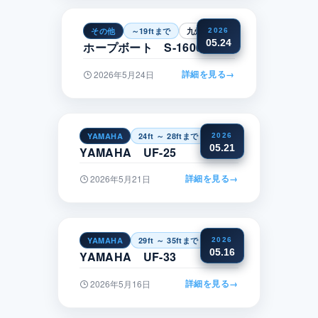
その他
～19ftまで
九州・沖縄
2026
05.24
ホープボート S-1600CC
詳細を見る
→
2026年5月24日
YAMAHA
24ft ～ 28ftまで
近畿
2026
05.21
YAMAHA UF-25
詳細を見る
→
2026年5月21日
YAMAHA
29ft ～ 35ftまで
関東
2026
05.16
YAMAHA UF-33
詳細を見る
→
2026年5月16日