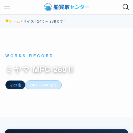
ホーム
サイズ
24ft ～ 28ftまで
WORKS RECORD
ミヤマ MFC-260Ⅱ
その他
24ft ～ 28ftまで
中国