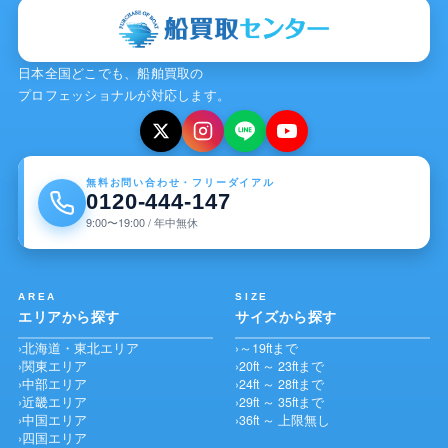
日本全国どこでも、船舶買取の
プロフェッショナルが対応します。
無料お問い合わせ・フリーダイアル
0120-444-147
9:00〜19:00 / 年中無休
AREA
SIZE
エリアから探す
サイズから探す
北海道・東北エリア
～19ftまで
関東エリア
20ft ～ 23ftまで
中部エリア
24ft ～ 28ftまで
近畿エリア
29ft ～ 35ftまで
中国エリア
36ft ～ 上限無し
四国エリア