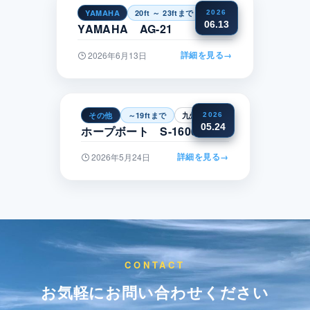
YAMAHA
20ft ～ 23ftまで
中部
2026
06.13
YAMAHA AG-21
詳細を見る
→
2026年6月13日
その他
～19ftまで
九州・沖縄
2026
05.24
ホープボート S-1600CC
詳細を見る
→
2026年5月24日
CONTACT
お気軽にお問い合わせください