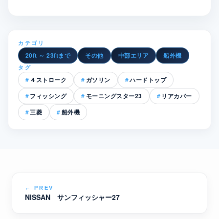
カテゴリ
20ft ～ 23ftまで
その他
中部エリア
船外機
タグ
４ストローク
ガソリン
ハードトップ
フィッシング
モーニングスター23
リアカバー
三菱
船外機
←
PREV
NISSAN サンフィッシャー27