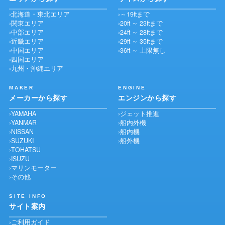
北海道・東北エリア
～19ftまで
関東エリア
20ft ～ 23ftまで
中部エリア
24ft ～ 28ftまで
近畿エリア
29ft ～ 35ftまで
中国エリア
36ft ～ 上限無し
四国エリア
九州・沖縄エリア
MAKER
ENGINE
メーカーから探す
エンジンから探す
YAMAHA
ジェット推進
YANMAR
船内外機
NISSAN
船内機
SUZUKI
船外機
TOHATSU
ISUZU
マリンモーター
その他
SITE INFO
サイト案内
ご利用ガイド