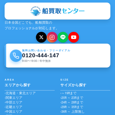
日本全国どこでも、船舶買取の
プロフェッショナルが対応します。
無料お問い合わせ・フリーダイアル
0120-444-147
9:00〜19:00 / 年中無休
AREA
SIZE
エリアから探す
サイズから探す
北海道・東北エリア
～19ftまで
関東エリア
20ft ～ 23ftまで
中部エリア
24ft ～ 28ftまで
近畿エリア
29ft ～ 35ftまで
中国エリア
36ft ～ 上限無し