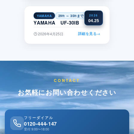
YAMAHA
29ft ～ 35ftまで
近畿
2026
04.25
YAMAHA UF-30IB
詳細を見る
→
2026年4月25日
CONTACT
お気軽にお問い合わせください
フリーダイアル
0120-444-147
受付 9:00〜18:00