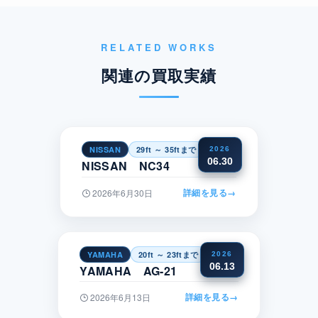
RELATED WORKS
関連の買取実績
NISSAN
29ft ～ 35ftまで
関東
2026
06.30
NISSAN NC34
詳細を見る
→
2026年6月30日
YAMAHA
20ft ～ 23ftまで
中部
2026
06.13
YAMAHA AG-21
詳細を見る
→
2026年6月13日