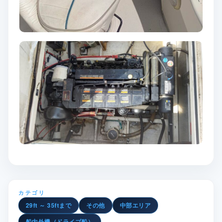
カテゴリ
29ft ～ 35ftまで
その他
中部エリア
船内外機（ドライブ船）