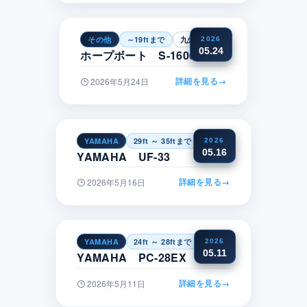
その他
～19ftまで
九州・沖縄
2026
05.24
ホープボート S-1600CC
詳細を見る
→
2026年5月24日
YAMAHA
29ft ～ 35ftまで
関東
2026
05.16
YAMAHA UF-33
詳細を見る
→
2026年5月16日
YAMAHA
24ft ～ 28ftまで
中部
2026
05.11
YAMAHA PC-28EX
詳細を見る
→
2026年5月11日