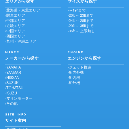
エリアから探す
サイズから探す
北海道・東北エリア
～19ftまで
関東エリア
20ft ～ 23ftまで
中部エリア
24ft ～ 28ftまで
近畿エリア
29ft ～ 35ftまで
中国エリア
36ft ～ 上限無し
四国エリア
九州・沖縄エリア
MAKER
ENGINE
メーカーから探す
エンジンから探す
YAMAHA
ジェット推進
YANMAR
船内外機
NISSAN
船内機
SUZUKI
船外機
TOHATSU
ISUZU
マリンモーター
その他
SITE INFO
サイト案内