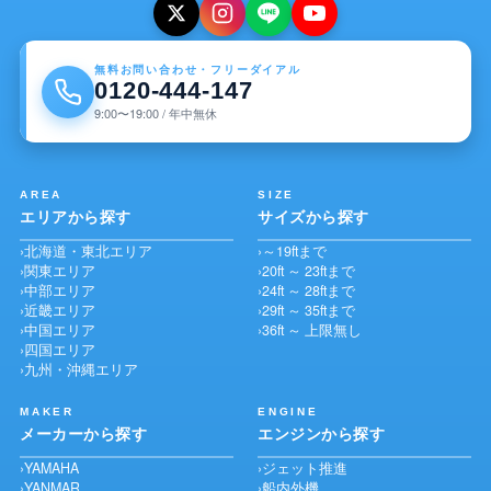
無料お問い合わせ・フリーダイアル
0120-444-147
9:00〜19:00 / 年中無休
AREA
SIZE
エリアから探す
サイズから探す
北海道・東北エリア
～19ftまで
関東エリア
20ft ～ 23ftまで
中部エリア
24ft ～ 28ftまで
近畿エリア
29ft ～ 35ftまで
中国エリア
36ft ～ 上限無し
四国エリア
九州・沖縄エリア
MAKER
ENGINE
メーカーから探す
エンジンから探す
YAMAHA
ジェット推進
YANMAR
船内外機