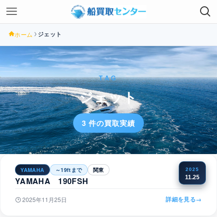
ジェット
ホーム
TAG
ジェット
3 件の買取実績
YAMAHA
～19ftまで
関東
2025
11.25
YAMAHA 190FSH
詳細を見る
→
2025年11月25日