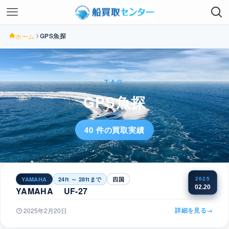
GPS魚探
ホーム
TAG
GPS魚探
40 件の買取実績
YAMAHA
24ft ～ 28ftまで
四国
2025
02.20
YAMAHA UF-27
詳細を見る
→
2025年2月20日