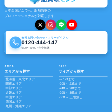
日本全国どこでも、船舶買取の
プロフェッショナルが対応します。
無料お問い合わせ・フリーダイアル
0120-444-147
9:00〜19:00 / 年中無休
AREA
SIZE
エリアから探す
サイズから探す
北海道・東北エリア
～19ftまで
関東エリア
20ft ～ 23ftまで
中部エリア
24ft ～ 28ftまで
近畿エリア
29ft ～ 35ftまで
中国エリア
36ft ～ 上限無し
四国エリア
九州・沖縄エリア