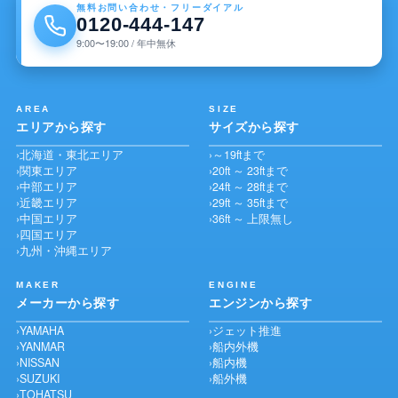
無料お問い合わせ・フリーダイアル
0120-444-147
9:00〜19:00 / 年中無休
AREA
SIZE
エリアから探す
サイズから探す
北海道・東北エリア
～19ftまで
関東エリア
20ft ～ 23ftまで
中部エリア
24ft ～ 28ftまで
近畿エリア
29ft ～ 35ftまで
中国エリア
36ft ～ 上限無し
四国エリア
九州・沖縄エリア
MAKER
ENGINE
メーカーから探す
エンジンから探す
YAMAHA
ジェット推進
YANMAR
船内外機
NISSAN
船内機
SUZUKI
船外機
TOHATSU