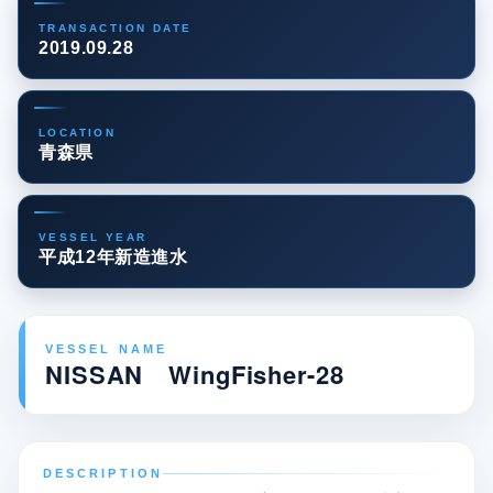
TRANSACTION DATE
2019.09.28
LOCATION
青森県
VESSEL YEAR
平成12年新造進水
VESSEL NAME
NISSAN WingFisher-28
DESCRIPTION