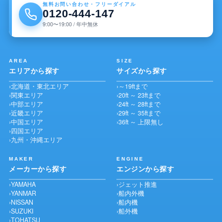
無料お問い合わせ・フリーダイアル
0120-444-147
9:00〜19:00 / 年中無休
AREA
SIZE
エリアから探す
サイズから探す
北海道・東北エリア
～19ftまで
関東エリア
20ft ～ 23ftまで
中部エリア
24ft ～ 28ftまで
近畿エリア
29ft ～ 35ftまで
中国エリア
36ft ～ 上限無し
四国エリア
九州・沖縄エリア
MAKER
ENGINE
メーカーから探す
エンジンから探す
YAMAHA
ジェット推進
YANMAR
船内外機
NISSAN
船内機
SUZUKI
船外機
TOHATSU